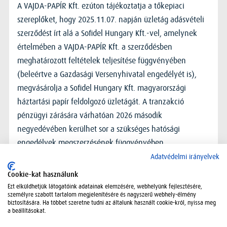
A VAJDA-PAPÍR Kft. ezúton tájékoztatja a tőkepiaci
szereplőket, hogy 2025.11.07. napján üzletág adásvételi
szerződést írt alá a Sofidel Hungary Kft.-vel, amelynek
értelmében a VAJDA-PAPÍR Kft. a szerződésben
meghatározott feltételek teljesítése függvényében
(beleértve a Gazdasági Versenyhivatal engedélyét is),
megvásárolja a Sofidel Hungary Kft. magyarországi
háztartási papír feldolgozó üzletágát. A tranzakció
pénzügyi zárására várhatóan 2026 második
negyedévében kerülhet sor a szükséges hatósági
engedélyek megszerzésének függvényében.
Adatvédelmi irányelvek
Cookie-kat használunk
Ezt elküldhetjük látogatóink adatainak elemzésére, webhelyünk fejlesztésére,
személyre szabott tartalom megjelenítésére és nagyszerű webhely-élmény
biztosítására. Ha többet szeretne tudni az általunk használt cookie-król, nyissa meg
a beállításokat.