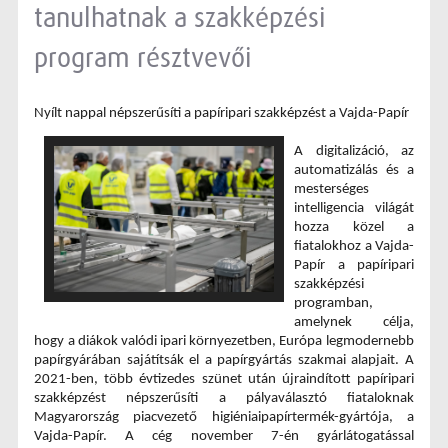
tanulhatnak a szakképzési
program résztvevői
Nyílt nappal népszerűsíti a papíripari szakképzést
 a Vajda-Papír
A digitalizáció, az 
automatizálás és a 
mesterséges 
intelligencia világát 
hozza közel a 
fiatalokhoz a Vajda-
Papír a papíripari 
szakképzési 
programban, 
amelynek célja, 
hogy a diákok valódi ipari környezetben, Európa legmodernebb 
papírgyárában sajátítsák el a papírgyártás szakmai alapjait. A 
2021-ben, több évtizedes szünet után újraindított papíripari 
szakképzést népszerűsíti a pályaválasztó fiataloknak 
Magyarország piacvezető higiéniaipapírtermék-gyártója, a 
Vajda-Papír. A cég november 7-én gyárlátogatással 