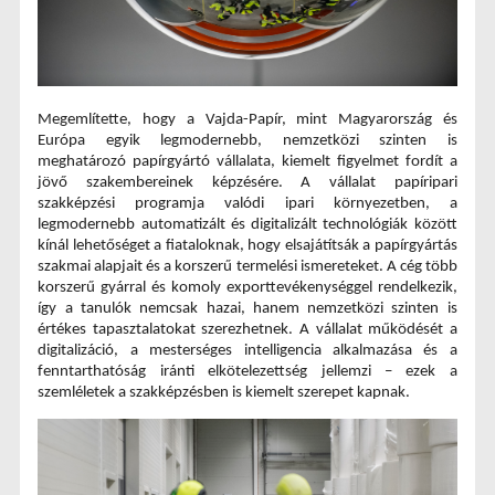
Megemlítette, hogy a Vajda-Papír, mint Magyarország és 
Európa egyik legmodernebb, nemzetközi szinten is 
meghatározó papírgyártó vállalata, kiemelt figyelmet fordít a 
jövő szakembereinek képzésére. A vállalat papíripari 
szakképzési programja valódi ipari környezetben, a 
legmodernebb automatizált és digitalizált technológiák között 
kínál lehetőséget a fiataloknak, hogy elsajátítsák a papírgyártás 
szakmai alapjait és a korszerű termelési ismereteket. A cég több 
korszerű gyárral és komoly exporttevékenységgel rendelkezik, 
így a tanulók nemcsak hazai, hanem nemzetközi szinten is 
értékes tapasztalatokat szerezhetnek. A vállalat működését a 
digitalizáció, a mesterséges intelligencia alkalmazása és a 
fenntarthatóság iránti elkötelezettség jellemzi – ezek a 
szemléletek a szakképzésben is kiemelt szerepet kapnak.