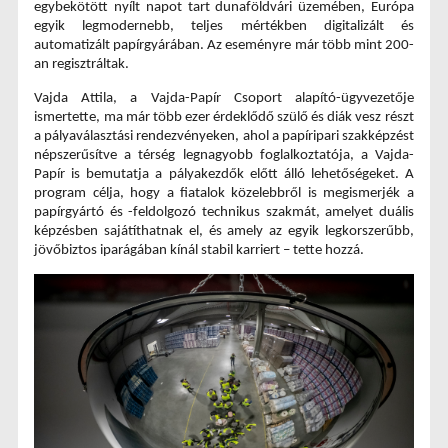
egybekötött nyílt napot tart dunaföldvári üzemében, Európa 
egyik legmodernebb, teljes mértékben digitalizált és 
automatizált papírgyárában. Az eseményre már több mint 200-
an regisztráltak.
Vajda Attila, a Vajda-Papír Csoport alapító-ügyvezetője
ismertette, ma már több ezer érdeklődő szülő és diák vesz részt 
a pályaválasztási rendezvényeken, ahol a papíripari szakképzést 
népszerűsítve a térség legnagyobb foglalkoztatója, a Vajda-
Papír is bemutatja a pályakezdők előtt álló lehetőségeket. A 
program célja, hogy a fiatalok közelebbről is megismerjék a 
papírgyártó és -feldolgozó technikus szakmát, amelyet duális 
képzésben sajátíthatnak el, és amely az egyik legkorszerűbb, 
jövőbiztos iparágában kínál stabil karriert – tette hozzá.