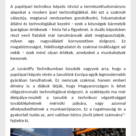
A papíripari technikus képzés ötvözi a természettudományos 
alapokat a modern ipari technológiákkal. Aki ezt a szakmát 
választja, megtanul rendszerben gondolkodni, folyamatokat 
átlátni és technológiákat kezelni – ezek a készségek bármelyik 
iparágban értékesek – hívta fel a figyelmet. A duális képzésben 
részt vevő fiatalok már tanulmányaik alatt megtapasztalják, 
milyen egy nagyvállalati környezetben dolgozni. Ez 
magabiztosságot, felelősségtudatot és szakmai önállóságot ad 
nekik – ezek mind olyan értékek, amelyeket a munkahelyek 
keresnek.
„A Lorántffy Technikumban büszkék vagyunk arra, hogy a 
papíripari képzés révén a tanulóink Európa egyik legmodernebb 
gyárában tanulhatnak. Ez nemcsak szakmai, hanem emberi 
élmény is: a diákok látják, hogy Magyarországon is lehet 
világszínvonalú technológiával dolgozni. A szakképzés ma már 
életpálya-modell: a tanulók a technikusi végzettséggel 
továbbléphetnek mérnöki pályára, vagy azonnal 
elhelyezkedhetnek a munkaerőpiacon. Ez a rugalmasság és a 
gyakorlati tudás az, ami valóban biztos jövőt jelent számukra”- 
fejtette ki.