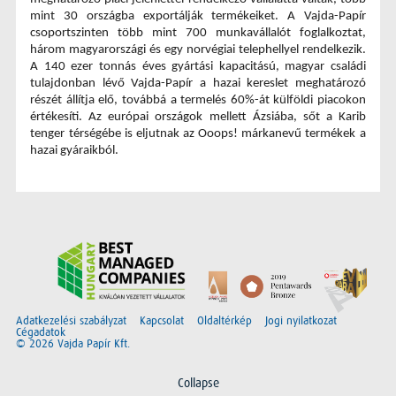
mint 30 országba exportálják termékeiket. A Vajda-Papír 
csoportszinten több mint 700 munkavállalót foglalkoztat, 
három magyarországi és egy norvégiai telephellyel rendelkezik. 
A 140 ezer tonnás éves gyártási kapacitású, magyar családi 
tulajdonban lévő Vajda-Papír a hazai kereslet meghatározó 
részét állítja elő, továbbá a termelés 60%-át külföldi piacokon 
értékesíti. Az európai országok mellett Ázsiába, sőt a Karib 
tenger térségébe is eljutnak az Ooops! márkanevű termékek a 
hazai gyáraikból.
Adatkezelési szabályzat
Kapcsolat
Oldaltérkép
Jogi nyilatkozat
Cégadatok
© 2026 Vajda Papír Kft.
Collapse