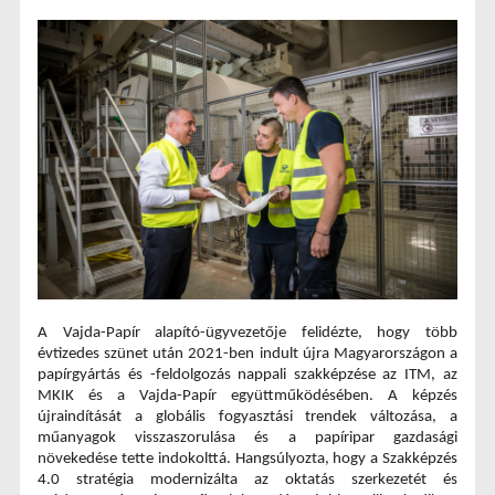
A Vajda-Papír alapító-ügyvezetője felidézte, hogy több 
évtizedes szünet után 2021-ben indult újra Magyarországon a 
papírgyártás és -feldolgozás nappali szakképzése az ITM, az 
MKIK és a Vajda-Papír együttműködésében. A képzés 
újraindítását a globális fogyasztási trendek változása, a 
műanyagok visszaszorulása és a papíripar gazdasági 
növekedése tette indokolttá. Hangsúlyozta, hogy a Szakképzés 
4.0 stratégia modernizálta az oktatás szerkezetét és 