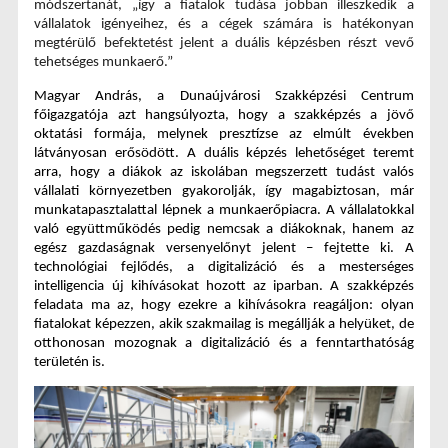
módszertanát, „így a fiatalok tudása jobban illeszkedik a 
vállalatok igényeihez, és a cégek számára is hatékonyan 
megtérülő befektetést jelent a duális képzésben részt vevő 
tehetséges munkaerő.”
Magyar András, a Dunaújvárosi Szakképzési Centrum 
főigazgatója
 azt hangsúlyozta, hogy a szakképzés a jövő 
oktatási formája, melynek presztízse az elmúlt években 
látványosan erősödött. A duális képzés lehetőséget teremt 
arra, hogy a diákok az iskolában megszerzett tudást valós 
vállalati környezetben gyakorolják, így magabiztosan, már 
munkatapasztalattal lépnek a munkaerőpiacra. A vállalatokkal 
való együttműködés pedig nemcsak a diákoknak, hanem az 
egész gazdaságnak versenyelőnyt jelent – fejtette ki. A 
technológiai fejlődés, a digitalizáció és a mesterséges 
intelligencia új kihívásokat hozott az iparban. A szakképzés 
feladata ma az, hogy ezekre a kihívásokra reagáljon: olyan 
fiatalokat képezzen, akik szakmailag is megállják a helyüket, de 
otthonosan mozognak a digitalizáció és a fenntarthatóság 
területén is.