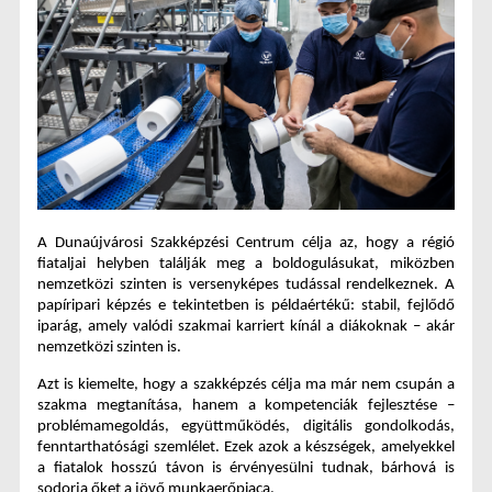
A Dunaújvárosi Szakképzési Centrum célja az, hogy a régió 
fiataljai helyben találják meg a boldogulásukat, miközben 
nemzetközi szinten is versenyképes tudással rendelkeznek. A 
papíripari képzés e tekintetben is példaértékű: stabil, fejlődő 
iparág, amely valódi szakmai karriert kínál a diákoknak – akár 
nemzetközi szinten is. 
Azt is kiemelte, hogy a szakképzés célja ma már nem csupán a 
szakma megtanítása, hanem a kompetenciák fejlesztése – 
problémamegoldás, együttműködés, digitális gondolkodás, 
fenntarthatósági szemlélet. Ezek azok a készségek, amelyekkel 
a fiatalok hosszú távon is érvényesülni tudnak, bárhová is 
sodorja őket a jövő munkaerőpiaca.