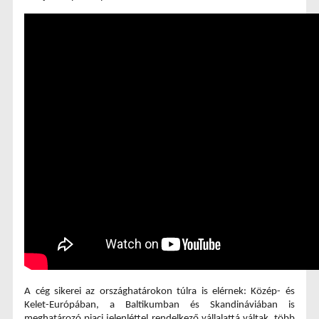
A cég sikerei az országhatárokon túlra is elérnek: Közép- és 
Kelet-Európában, a Baltikumban és Skandináviában is 
meghatározó piaci jelenléttel rendelkező vállalattá váltak, több 