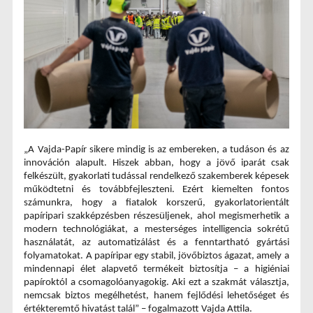
„A Vajda-Papír sikere mindig is az embereken, a tudáson és az 
innováción alapult. Hiszek abban, hogy a jövő iparát csak 
felkészült, gyakorlati tudással rendelkező szakemberek képesek 
működtetni és továbbfejleszteni. Ezért kiemelten fontos 
számunkra, hogy a fiatalok korszerű, gyakorlatorientált 
papíripari szakképzésben részesüljenek, ahol megismerhetik a 
modern technológiákat, a mesterséges intelligencia sokrétű 
használatát, az automatizálást és a fenntartható gyártási 
folyamatokat. A papíripar egy stabil, jövőbiztos ágazat, amely a 
mindennapi élet alapvető termékeit biztosítja – a higiéniai 
papíroktól a csomagolóanyagokig. Aki ezt a szakmát választja, 
nemcsak biztos megélhetést, hanem fejlődési lehetőséget és 
értékteremtő hivatást talál” – fogalmazott Vajda Attila.