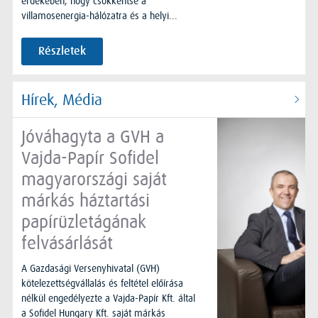
érdekében, hogy csökkentse a
villamosenergia-hálózatra és a helyi...
Részletek
Hírek, Média
Jóváhagyta a GVH a
Vajda-Papír Sofidel
magyarországi saját
márkás háztartási
papírüzletágának
felvásárlását
A Gazdasági Versenyhivatal (GVH)
kötelezettségvállalás és feltétel előírása
nélkül engedélyezte a Vajda-Papír Kft. által
a Sofidel Hungary Kft. saját márkás