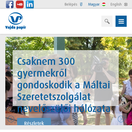
Belépés
Magyar
English
Csaknem 300
gyermekről
gondoskodik a Máltai
Szeretetszolgálat
nevelőszülői hálózata
Részletek