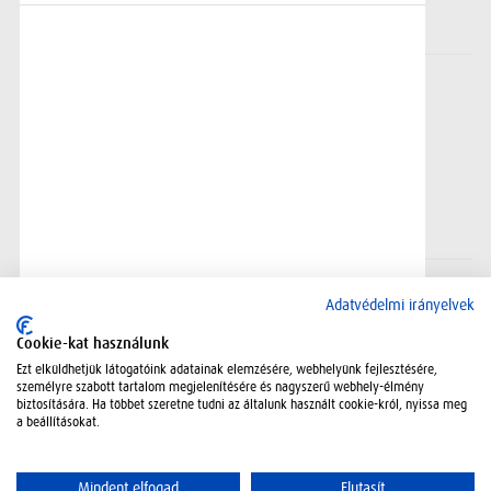
BRC
Adatvédelmi irányelvek
Cookie-kat használunk
Ezt elküldhetjük látogatóink adatainak elemzésére, webhelyünk fejlesztésére,
személyre szabott tartalom megjelenítésére és nagyszerű webhely-élmény
biztosítására. Ha többet szeretne tudni az általunk használt cookie-król, nyissa meg
a beállításokat.
Mindent elfogad
Elutasít
Adatkezelési szabályzat
Kapcsolat
Oldaltérkép
Jogi nyilatkozat