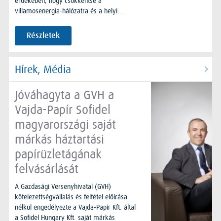
érdekében, hogy csökkentse a
villamosenergia-hálózatra és a helyi...
Részletek
Hírek, Média
Jóváhagyta a GVH a
Vajda-Papír Sofidel
magyarországi saját
márkás háztartási
papírüzletágának
felvásárlását
A Gazdasági Versenyhivatal (GVH)
kötelezettségvállalás és feltétel előírása
nélkül engedélyezte a Vajda-Papír Kft. által
a Sofidel Hungary Kft. saját márkás