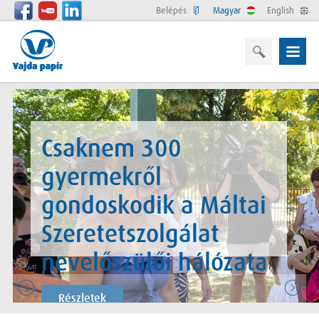
Belépés
Magyar
English
Csaknem 300
gyermekről
gondoskodik a Máltai
Szeretetszolgálat
nevelőszülői hálózata
Részletek