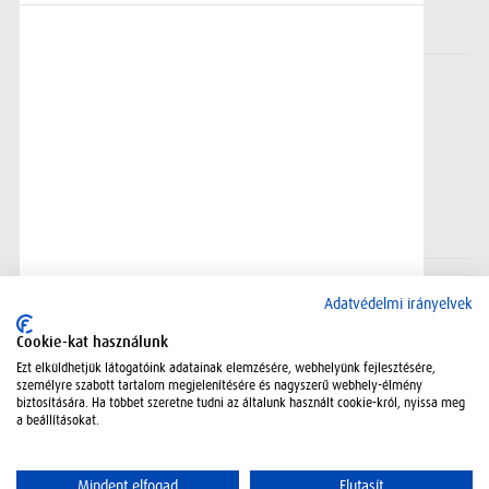
BRC
Adatvédelmi irányelvek
Cookie-kat használunk
Ezt elküldhetjük látogatóink adatainak elemzésére, webhelyünk fejlesztésére,
személyre szabott tartalom megjelenítésére és nagyszerű webhely-élmény
biztosítására. Ha többet szeretne tudni az általunk használt cookie-król, nyissa meg
a beállításokat.
Mindent elfogad
Elutasít
Adatkezelési szabályzat
Kapcsolat
Oldaltérkép
Jogi nyilatkozat