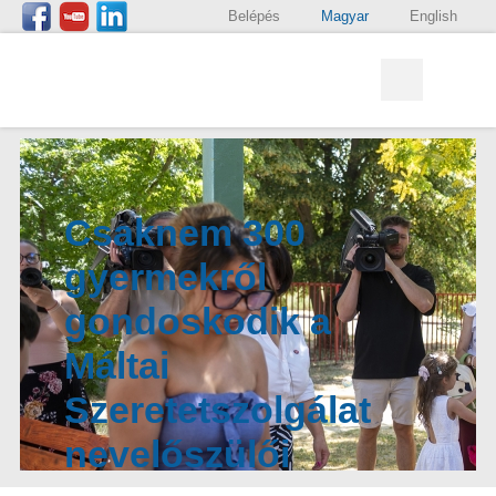
Belépés
Magyar
English
Csaknem 300
gyermekről
gondoskodik a
Máltai
Szeretetszolgálat
nevelőszülői