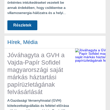
önkéntes intézkedéseket vezetett be
annak érdekében, hogy csökkentse a
villamosenergia-hálózatra és a helyi...
Részletek
Hírek, Média
Jóváhagyta a GVH a
Vajda-Papír Sofidel
magyarországi saját
márkás háztartási
papírüzletágának
felvásárlását
A Gazdasági Versenyhivatal (GVH)
kötelezettségvállalás és feltétel előírása