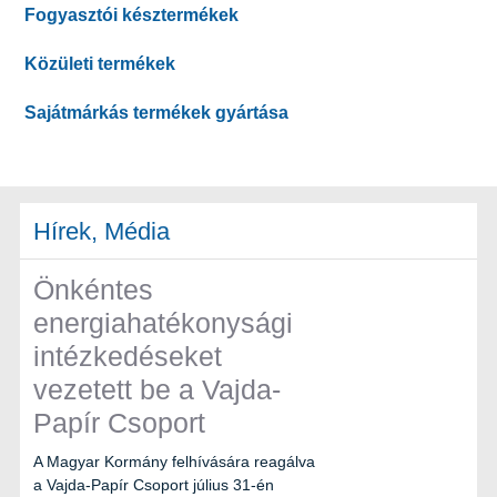
hálózata
Fogyasztói késztermékek
Részletek
Közületi termékek
Sajátmárkás termékek gyártása
Hírek, Média
Önkéntes
energiahatékonysági
intézkedéseket
vezetett be a Vajda-
Papír Csoport
A Magyar Kormány felhívására reagálva
a Vajda-Papír Csoport július 31-én