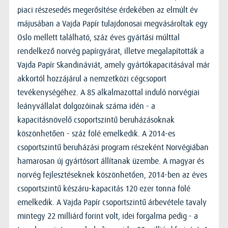
piaci részesedés megerősítése érdekében az elmúlt év
májusában a Vajda Papír tulajdonosai megvásároltak egy
Oslo mellett található, száz éves gyártási múlttal
rendelkező norvég papírgyárat, illetve megalapították a
Vajda Papír Skandináviát, amely gyártókapacitásával már
akkortól hozzájárul a nemzetközi cégcsoport
tevékenységéhez. A 85 alkalmazottal induló norvégiai
leányvállalat dolgozóinak száma idén - a
kapacitásnövelő csoportszintű beruházásoknak
köszönhetően - száz fölé emelkedik. A 2014-es
csoportszintű beruházási program részeként Norvégiában
hamarosan új gyártósort állítanak üzembe. A magyar és
norvég fejlesztéseknek köszönhetően, 2014-ben az éves
csoportszintű készáru-kapacitás 120 ezer tonna fölé
emelkedik. A Vajda Papír csoportszintű árbevétele tavaly
mintegy 22 milliárd forint volt, idei forgalma pedig - a