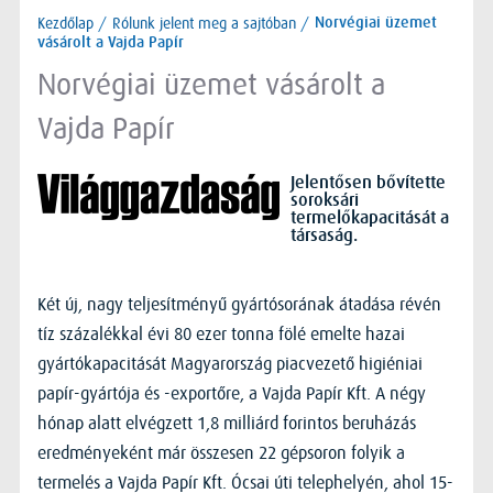
Kezdőlap
/
Rólunk jelent meg a sajtóban
/
Norvégiai üzemet
vásárolt a Vajda Papír
Norvégiai üzemet vásárolt a
Vajda Papír
Jelentősen bővítette
soroksári
termelőkapacitását a
társaság.
Két új, nagy teljesítményű gyártósorának átadása révén
tíz százalékkal évi 80 ezer tonna fölé emelte hazai
gyártókapacitását Magyarország piacvezető higiéniai
papír-gyártója és -exportőre, a Vajda Papír Kft. A négy
hónap alatt elvégzett 1,8 milliárd forintos beruházás
eredményeként már összesen 22 gépsoron folyik a
termelés a Vajda Papír Kft. Ócsai úti telephelyén, ahol 15-