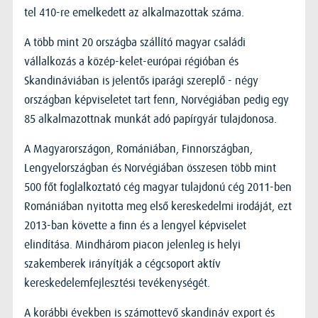
tel 410-re emelkedett az alkalmazottak száma.
A több mint 20 országba szállító magyar családi
vállalkozás a közép-kelet-európai régióban és
Skandináviában is jelentős iparági szereplő - négy
országban képviseletet tart fenn, Norvégiában pedig egy
85 alkalmazottnak munkát adó papírgyár tulajdonosa.
A Magyarországon, Romániában, Finnországban,
Lengyelországban és Norvégiában összesen több mint
500 főt foglalkoztató cég magyar tulajdonú cég 2011-ben
Romániában nyitotta meg első kereskedelmi irodáját, ezt
2013-ban követte a finn és a lengyel képviselet
elindítása. Mindhárom piacon jelenleg is helyi
szakemberek irányítják a cégcsoport aktív
kereskedelemfejlesztési tevékenységét.
A korábbi években is számottevő skandináv export és