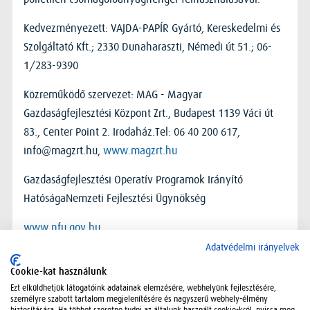
Kedvezményezett: VAJDA-PAPÍR Gyártó, Kereskedelmi és
Szolgáltató Kft.; 2330 Dunaharaszti, Némedi út 51.; 06-
1/283-9390
Közreműködő szervezet: MAG - Magyar
Gazdaságfejlesztési Központ Zrt., Budapest 1139 Váci út
83., Center Point 2. Irodaház.Tel: 06 40 200 617,
info@magzrt.hu,
www.magzrt.hu
Gazdaságfejlesztési Operatív Programok Irányító
HatóságaNemzeti Fejlesztési Ügynökség
www.nfu.gov.hu
Adatvédelmi irányelvek
Cookie-kat használunk
Ezt elküldhetjük látogatóink adatainak elemzésére, webhelyünk fejlesztésére,
személyre szabott tartalom megjelenítésére és nagyszerű webhely-élmény