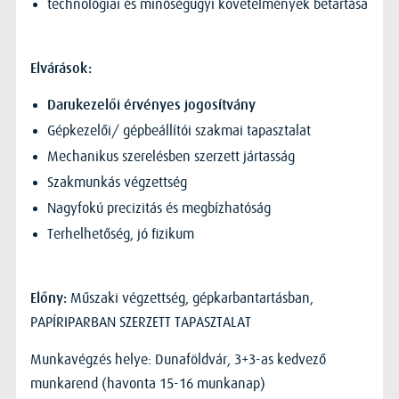
technológiai és minőségügyi követelmények betartása
Elvárások:
Darukezelői érvényes jogosítvány
Gépkezelői/ gépbeállítói szakmai tapasztalat
Mechanikus szerelésben szerzett jártasság
Szakmunkás végzettség
Nagyfokú precizitás és megbízhatóság
Terhelhetőség, jó fizikum
Műszaki végzettség, gépkarbantartásban,
Előny:
PAPÍRIPARBAN SZERZETT TAPASZTALAT
Munkavégzés helye: Dunaföldvár, 3+3-as kedvező
munkarend (havonta 15-16 munkanap)