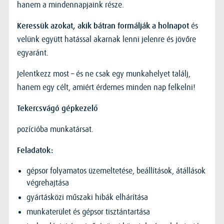
hanem a mindennapjaink része.
és
Keressük azokat, akik bátran formálják a holnapot
velünk együtt hatással akarnak lenni jelenre és jövőre
egyaránt.
Jelentkezz most – és ne csak egy munkahelyet találj,
hanem egy célt, amiért érdemes minden nap felkelni!
Tekercsvágó gépkezelő
pozícióba munkatársat.
Feladatok:
gépsor folyamatos üzemeltetése, beállítások, átállások
végrehajtása
gyártásközi műszaki hibák elhárítása
munkaterület és gépsor tisztántartása