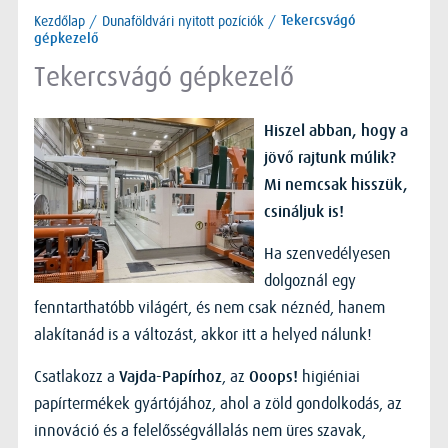
Kezdőlap
/
Dunaföldvári nyitott pozíciók
/
Tekercsvágó
gépkezelő
Tekercsvágó gépkezelő
Hiszel abban, hogy a
jövő rajtunk múlik?
Mi nemcsak hisszük,
csináljuk is!
Ha szenvedélyesen
dolgoznál egy
fenntarthatóbb világért, és nem csak néznéd, hanem
alakítanád is a változást, akkor itt a helyed nálunk!
Csatlakozz a
, az
higiéniai
Vajda-Papírhoz
Ooops!
papírtermékek gyártójához, ahol a zöld gondolkodás, az
innováció és a felelősségvállalás nem üres szavak,