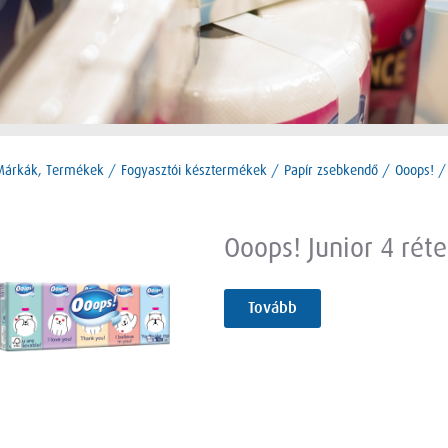
Márkák, Termékek
/
Fogyasztói késztermékek
/
Papír zsebkendő
/
Ooops!
/
Ooops! Junior 4 rét
Tovább