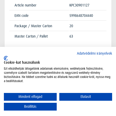
Article number
KPC30901127
EAN code
5998648704440
Package / Master Carton
20
Master Carton / Pallet
63
Adatvédelmi irányelvek
Cookie-kat használunk
Ezt elküldhetjük látogatóink adatainak elemzésére, webhelyünk fejlesztésére,
személyre szabott tartalom megjelenítésére és nagyszerű webhely-élmény
biztosítására. Ha többet szeretne tudni az általunk használt cookie-król, nyissa meg
a beállításokat.
Mindent elfogad
Elutasít
Contact
Sitemap
Disclaimer
Company data
© 2026 Vajda Papír Kft.
Beállítás
Collapse