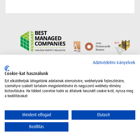
Adatkezelési szabályzat
Kapcsolat
Oldaltérkép
Jogi nyilatkozat
Adatvédelmi irányelvek
Cégadatok
© 2026 Vajda Papír Kft.
Cookie-kat használunk
Collapse
Ezt elküldhetjük látogatóink adatainak elemzésére, webhelyünk fejlesztésére,
személyre szabott tartalom megjelenítésére és nagyszerű webhely-élmény
biztosítására. Ha többet szeretne tudni az általunk használt cookie-król, nyissa meg
a beállításokat.
Mindent elfogad
Elutasít
Beállítás