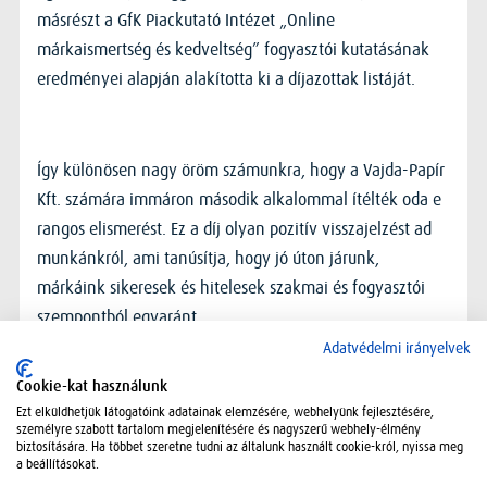
másrészt a GfK Piackutató Intézet „Online
márkaismertség és kedveltség” fogyasztói kutatásának
eredményei alapján alakította ki a díjazottak listáját.
Így különösen nagy öröm számunkra, hogy a Vajda-Papír
Kft. számára immáron második alkalommal ítélték oda e
rangos elismerést. Ez a díj olyan pozitív visszajelzést ad
munkánkról, ami tanúsítja, hogy jó úton járunk,
márkáink sikeresek és hitelesek szakmai és fogyasztói
szempontból egyaránt.
Adatvédelmi irányelvek
Cookie-kat használunk
Ezt elküldhetjük látogatóink adatainak elemzésére, webhelyünk fejlesztésére,
személyre szabott tartalom megjelenítésére és nagyszerű webhely-élmény
biztosítására. Ha többet szeretne tudni az általunk használt cookie-król, nyissa meg
a beállításokat.